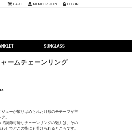
CART
MEMBER JOIN
LOG IN
ANKLET
SUNGLASS
チャームチェーンリング
ax
ビジューが散りばめられた月形のモチーフが主
ング。
きで調節可能なチェーンリングの魅力は、その
合わせでどこの指にも着けられるところです。