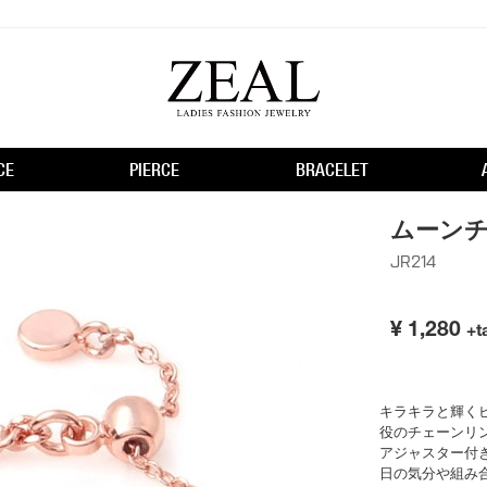
CE
PIERCE
BRACELET
ムーン
JR214
¥
1,280
+t
キラキラと輝く
役のチェーンリ
アジャスター付
日の気分や組み