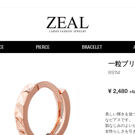
CE
PIERCE
BRACELET
一粒ブ
RS114
¥
2,480
+t
美しい輝きを放
なピアスです。
肌なじみのよい
女性らしさを引