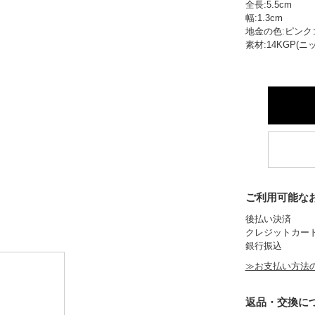
全長:5.5cm
幅:1.3cm
地金の色:ピンク
素材:14KGP(
ご利用可能な
後払い決済
クレジットカー
銀行振込
≫お支払い方法
返品・交換に