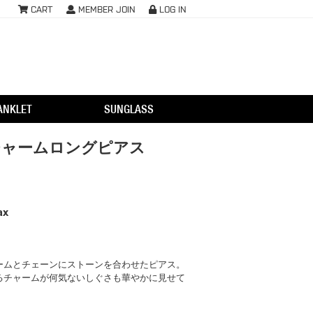
CART
MEMBER JOIN
LOG IN
ANKLET
SUNGLASS
チャームロングピアス
ax
ームとチェーンにストーンを合わせたピアス。
るチャームが何気ないしぐさも華やかに見せて