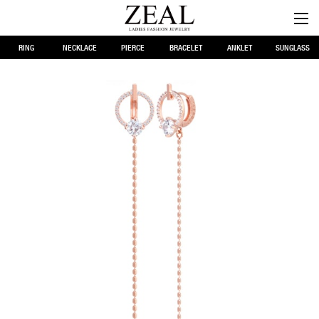
RING
NECKLACE
PIERCE
BRACELET
ANKLET
SUNGLASS