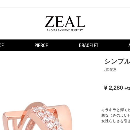
CE
PIERCE
BRACELET
シンプ
JR165
¥
2,280
+t
キラキラと輝く
肌なじみのよい
女性らしさを引