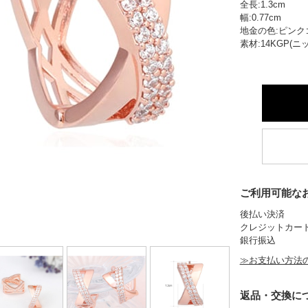
全長:1.3cm
幅:0.77cm
地金の色:ピンク
素材:14KGP(
ご利用可能な
後払い決済
クレジットカー
銀行振込
≫お支払い方法
返品・交換に