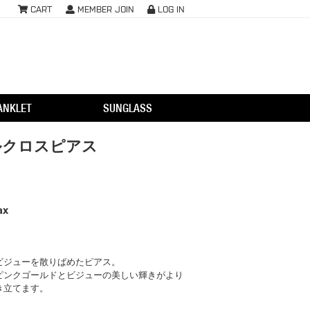
CART
MEMBER JOIN
LOG IN
ANKLET
SUNGLASS
ルクロスピアス
ax
ビジューを散りばめたピアス。
ピンクゴールドとビジューの美しい輝きがより
き立てます。