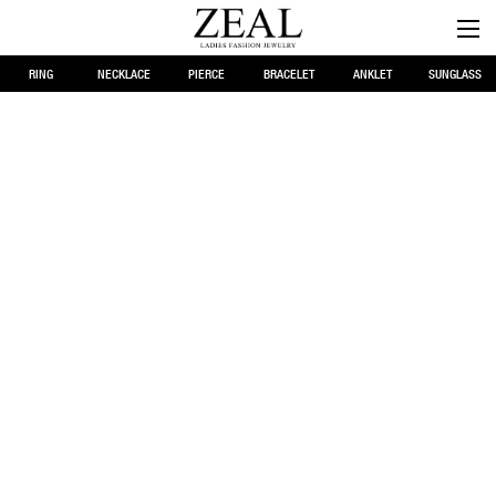
RING
NECKLACE
PIERCE
BRACELET
ANKLET
SUNGLASS