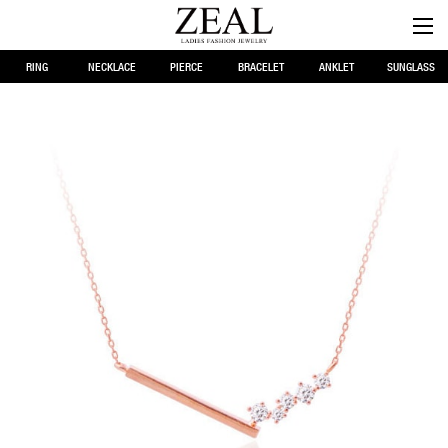
RING
NECKLACE
PIERCE
BRACELET
ANKLET
SUNGLASS