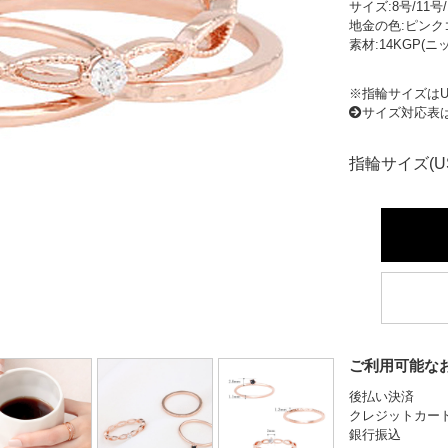
サイズ:8号/11号/
地金の色:ピンク
素材:14KGP(
※指輪サイズはU
サイズ対応表
指輪サイズ(U
ご利用可能な
後払い決済
クレジットカー
銀行振込