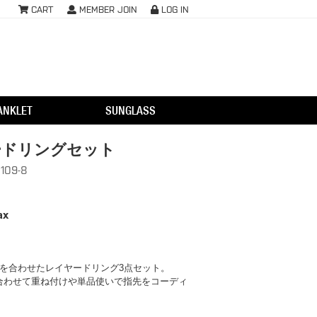
CART
MEMBER JOIN
LOG IN
ANKLET
SUNGLASS
ードリングセット
109-8
ax
ンを合わせたレイヤードリング3点セット。
合わせて重ね付けや単品使いで指先をコーディ
。