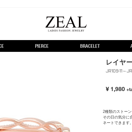
CE
PIERCE
BRACELET
レイヤ
JR109-11～JR
¥
1,980
+t
2種類のストー
その日の気分に
ネートできます