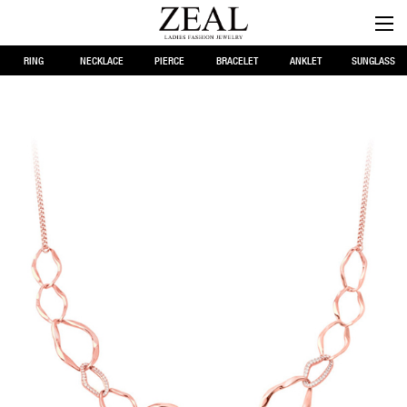
RING
NECKLACE
PIERCE
BRACELET
ANKLET
SUNGLASS