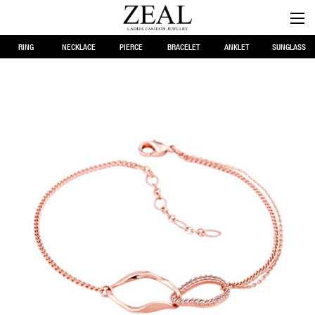
RING
NECKLACE
PIERCE
BRACELET
ANKLET
SUNGLASS